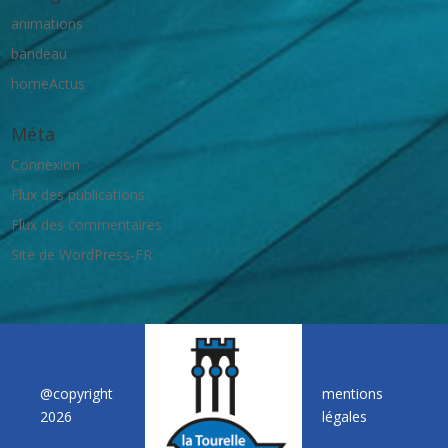
animations
bandeau
homeActus
Méta
Connexion
Flux des publications
Flux des commentaires
Site de WordPress-FR
@copyright
mentions
2026
légales