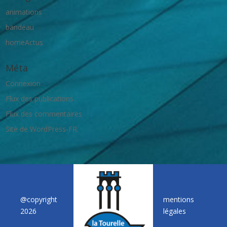
animations
bandeau
homeActus
Méta
Connexion
Flux des publications
Flux des commentaires
Site de WordPress-FR
@copyright
mentions
2026
légales